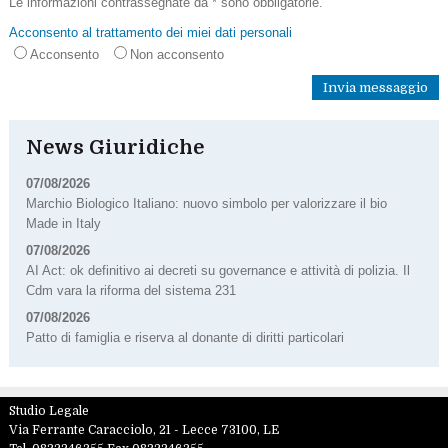
Le informazioni contrassegnate da * sono obbligatorie.
Acconsento al trattamento dei miei dati personali
Acconsento
Non acconsento
News Giuridiche
07/08/2026
Marchio Biologico Italiano: nuovo simbolo per valorizzare il bio
Made in Italy
07/08/2026
AI Act: ok definitivo ai decreti su governance e attività di polizia. Il
Cdm vara la riforma del sistema 231
07/08/2026
Patto di famiglia e riserva al donante di diritti particolari
Studio Legale
Via Ferrante Caracciolo, 21 -
Lecce
73100
,
LE